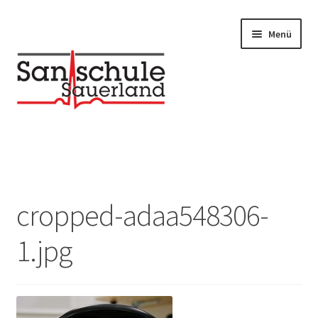
Menü
Unterm
UNSERE KURSE
auskla
Unterm
Infos / Downloads
auskla
cropped-adaa548306-
1.jpg