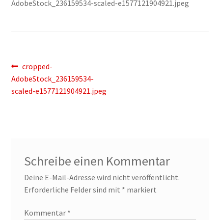
AdobeStock_236159534-scaled-e1577121904921.jpeg
Beitragsnavigation
Vorheriger
cropped-
Beitrag:
AdobeStock_236159534-
scaled-e1577121904921.jpeg
Schreibe einen Kommentar
Deine E-Mail-Adresse wird nicht veröffentlicht.
Erforderliche Felder sind mit
*
markiert
Kommentar
*