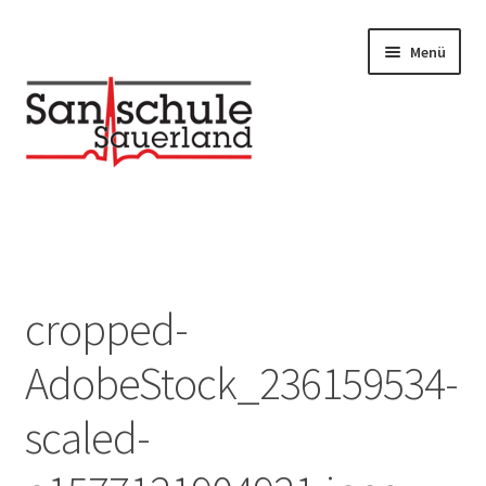
Menü
Unterm
UNSERE KURSE
auskla
Unterm
Infos / Downloads
auskla
cropped-
AdobeStock_236159534-
scaled-