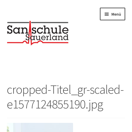
Menü
Unterm
UNSERE KURSE
auskla
Unterm
Infos / Downloads
auskla
cropped-Titel_gr-scaled-
e1577124855190.jpg